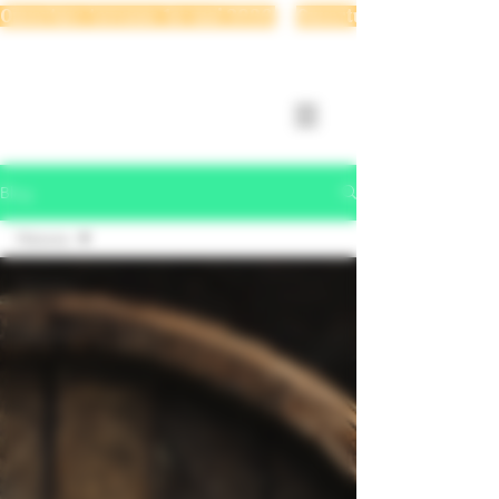
Ouverture terrasse 1er mai 2026 
Se connecter
Blog
Histoire
Tous les
posts
Histoire