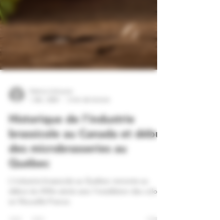
Patrice Schoune
1 déc. 2020
3 min de lecture
Historique de l’industrie
brassicole au Canada et début
des microbrasseries au
Québec
L'industrie brassicole au Québec remonte au
début du XVIIe siècle avec l'installation des colons
en Nouvelle-France.