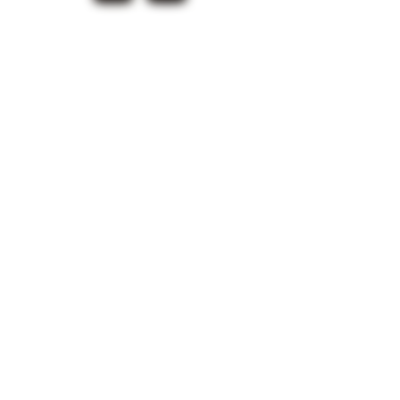
ABONNEZ-VOUS À
NOTRE INFOLETTRE
Email
*
Soumettre
Je souhaite recevoir vos 
infolettres
Fier partenaire de
VAUDREUIL