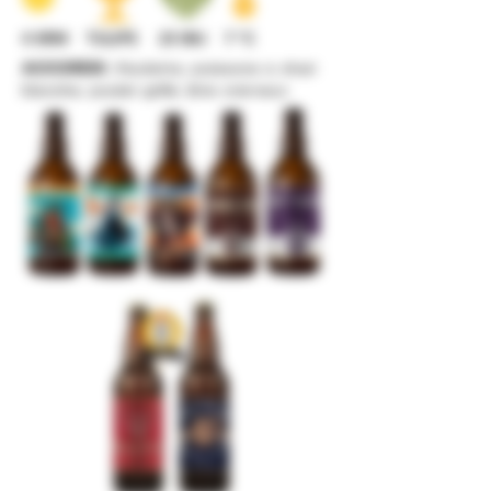
4 SRM
TULIPE
23 IBU
7 °C
ACCORDS :
Raclette, poissons à chair
blanche, poulet grillé, Brie crémeux