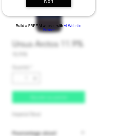
Non
Build a FREE AI website with
AI Website
Builder
Ursus Arctos 11.9%
Prix
15,19 $
Quantité
*
Ajouter au panier
Imperial Stout
Pourcentage alcool