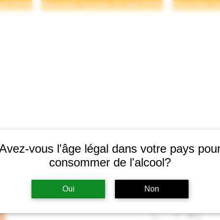
Se connecter
 BRASSERIE
NOS BIÈRES
POINTS DE VENTE
ÉVÉNE
Avez-vous l'âge légal dans votre pays pou
Roséa 5%
consommer de l'alcool?
Prix
7,56 $
Oui
Non
Quantité
*