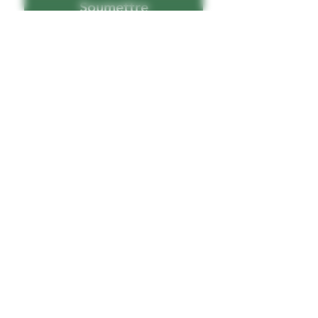
Soumettre
Je souhaite recevoir vos 
infolettres
Fier partenaire de
VAUDREUIL
SOULANGES
2075 Chemin Sainte-Catherine
Saint-Polycarpe, Québec, J0P 1X0
C: info@schoune.com
T: +1 (450) 265-3765
CONTACT
BLOG