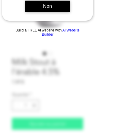
Non
Build a FREE AI website with
AI Website
Builder
Milk Stout à
l'érable 4.5%
Prix
7,49 $
Quantité
*
Ajouter au panier