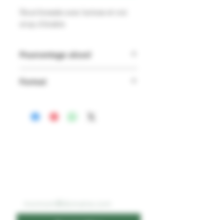
Stout brassée avec lactose et vrai
sirop d'érable
Pourcentage alcool
4.5%
Format
473 ml
ABONNEZ-VOUS À
NOTRE INFOLETTRE
Email
*