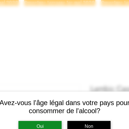
Se connecter
 BRASSERIE
NOS BIÈRES
POINTS DE VENTE
ÉVÉNE
Lambic Cas
Avez-vous l'âge légal dans votre pays pou
Prix
15,19 $
consommer de l'alcool?
Quantité
*
Oui
Non