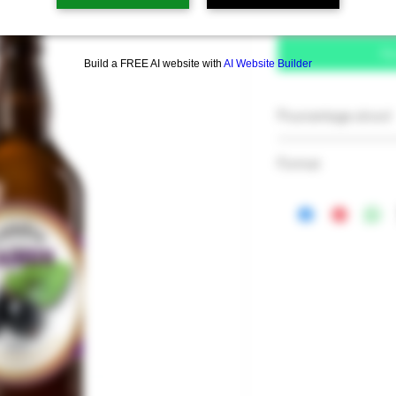
Aj
Build a FREE AI website with
AI Website Builder
Pourcentage alcool
5.0%
Format
500 ml