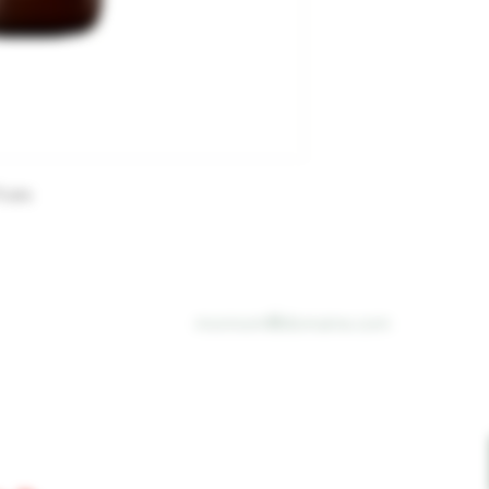
4 ans
Email
*
VOUS À
OLETTRE
Je souhaite recevoir vos infolettres
2075 Chemin Sainte-Catherine
tenaire de
Saint-Polycarpe, Québec, J0P 1X0