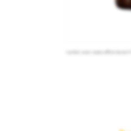
Lambic avec cassis affiné durant 
ABONNEZ-
NOTRE INF
Fier par