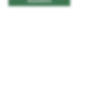
Soumettre
Je souhaite recevoir vos 
infolettres
Fier partenaire de
VAUDREUIL
SOULANGES
2075 Chemin Sainte-Catherine
Saint-Polycarpe, Québec, J0P 1X0
C: info@schoune.com
T: +1 (450) 265-3765
CONTACT
BLOG