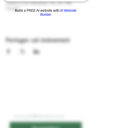
Salaberry-de-Valleyfield, QC J6T 1B8,
Canada
Build a FREE AI website with
AI Website
Builder
Partager cet événement
ABONNEZ-VOUS À
NOTRE INFOLETTRE
Email
*