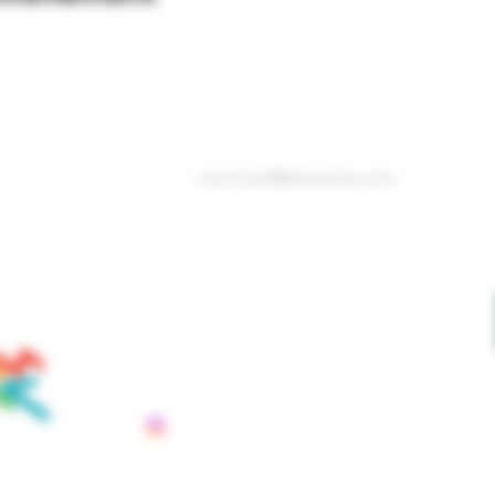
Email
*
VOUS À
OLETTRE
Je souhaite recevoir vos infolettres
2075 Chemin Sainte-Catherine
tenaire de
Saint-Polycarpe, Québec, J0P 1X0
C: info@schoune.com
T: +1 (450) 265-3765
REUIL
ANGES