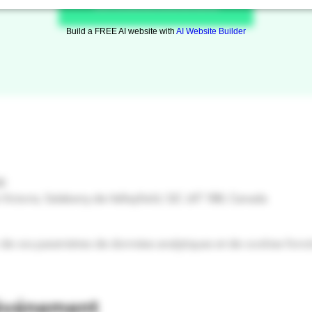
Voir d'autres événements
Build a FREE AI website with
AI Website Builder
0
Victoria, Salaberry-de-Valleyfield, QC J6T 1B8, Canada
de vos paramètres de données analytiques et de cookies fonct
 événement