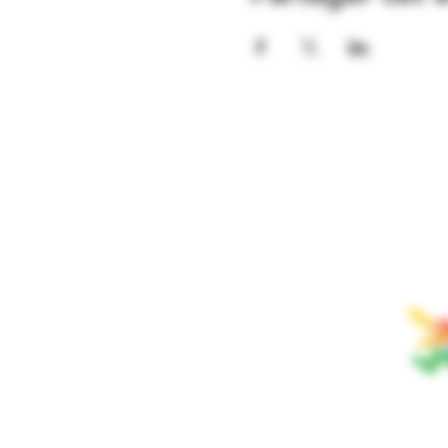
ABONNEZ-
NOTRE INF
Fier par
VAUD
SOUL