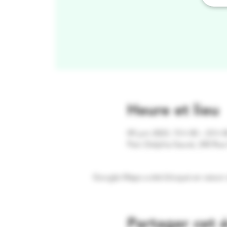
Heure et lieu
09 juin 2023, 15 h 00 – 23 h 0
Parc Delpha-Sauvé, 240 Rue 
Google Maps a été bloqué en raison 
Partager cet