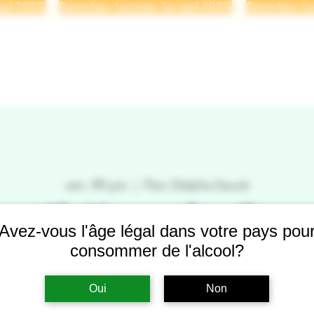
Se connecter
 BRASSERIE
NOS BIÈRES
POINTS DE VENTE
ÉVÉNE
ven. 09 juin
  |  
Parc Delpha-Sauvé
estibière du Suro
Avez-vous l'âge légal dans votre pays pou
consommer de l'alcool?
Oui
Non
Les inscriptions sont closes