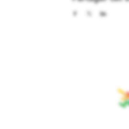
ABONNEZ-
NOTRE INF
Fier par
VAUD
SOUL