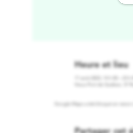
Heure et lieu
17 août 2023, 14 h 00 – 23 h 
Vieux-Port de Québec, 57 
Google Maps a été bloqué en raison 
Partager cet