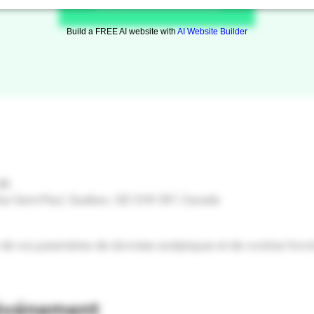
Voir d'autres événements
Build a FREE AI website with
AI Website Builder
00
Rue Saint-Paul, Québec, QC G1K 3V7, Canada
de vos paramètres de données analytiques et de cookies fonct
 événement