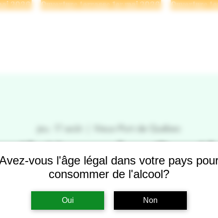
Se connecter
 BRASSERIE
NOS BIÈRES
POINTS DE VENTE
ÉVÉNE
jeu. 17 août
  |  
Vieux-Port de Québec
stibière de Qué
Avez-vous l'âge légal dans votre pays pou
consommer de l'alcool?
Oui
Non
Les inscriptions sont closes