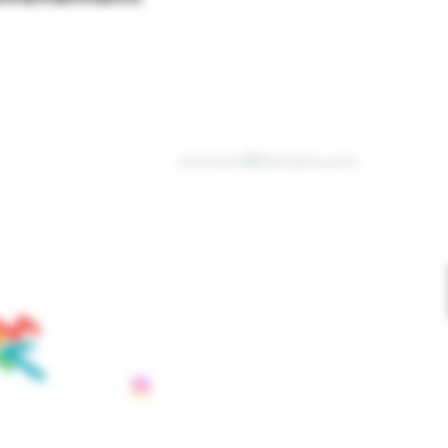
Email
*
VOUS À
OLETTRE
Je souhaite recevoir vos infolettres
2075 Chemin Sainte-Catherine
tenaire de
Saint-Polycarpe, Québec, J0P 1X0
C: info@schoune.com
T: +1 (450) 265-3765
REUIL
ANGES