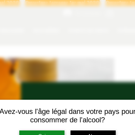
Se connecter
 BRASSERIE
NOS BIÈRES
POINTS DE VENTE
ÉVÉNE
Nos bières 
Avez-vous l'âge légal dans votre pays pou
consommer de l'alcool?