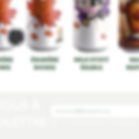
IÈRE
ÉRABIÈRE
MILK STOUT
MA
NDE
ROUSSE
ÉRABLE
MAP
Email
*
VOUS À
OLETTRE
Je souhaite recevoir vos infolettres