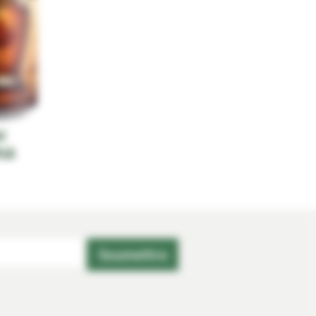
C
LE
Soumettre