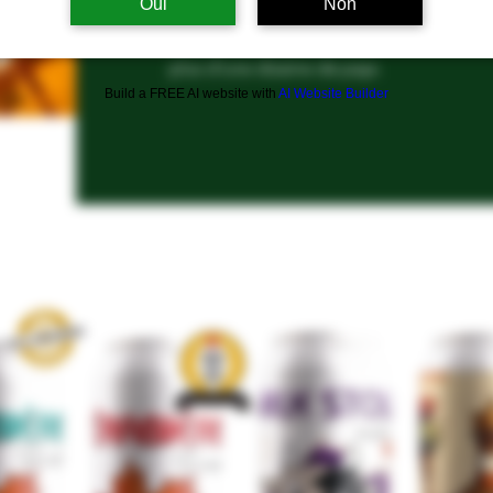
Oui
Non
Produites à partir de véritable sirop d'éra
vous laisseront pas indifférents. De plus,
plus d'une dizaine de pays.
Build a FREE AI website with
AI Website Builder