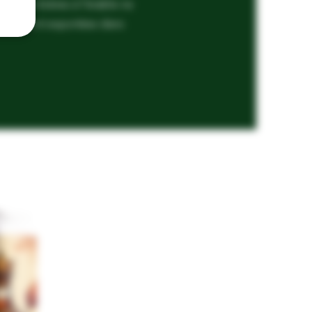
ble, nos bières à l'érable ne
 elles sont exportées dans